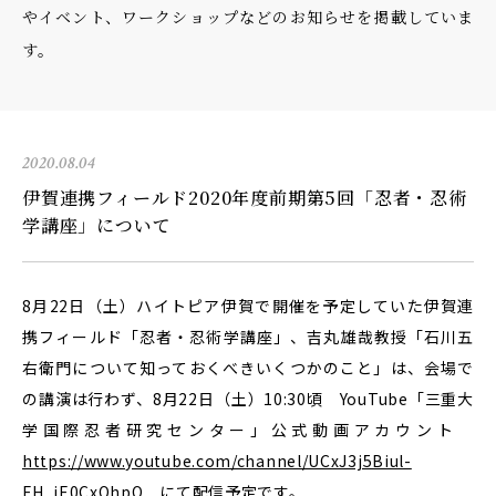
やイベント、ワークショップなどのお知らせを掲載していま
す。
2020.08.04
伊賀連携フィールド2020年度前期第5回「忍者・忍術
学講座」について
8月22日（土）ハイトピア伊賀で開催を予定していた伊賀連
携フィールド「忍者・忍術学講座」、
吉丸雄哉教授「石川五
右衛門について知っておくべきいくつかのこと」は、会場で
の講演は行わず、8月22日（土）10:30頃 YouTube「三重大
学国際忍者研究センター」公式動画アカウント
https://www.youtube.com/channel/UCxJ3j5Biul-
FH_jE0CxQhpQ
にて配信予定です。