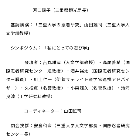
河口瑞子（三重県観光局長）
基調講演：「三重大学の忍者研究」山田雄司（三重大学人
文学部教授）
シンポジウム： 「私にとっての忍び学」
登壇者：吉丸雄哉（人文学部教授）・高尾善希（国
際忍者研究センター准教授）・酒井裕太（国際忍者研究セン
ター職員）・川上仁一（
伊賀サテライト
産学官
連携アドバイ
ザー）
・久松眞（名誉教授）・小森照久（名誉教授）・池浦
良淳（工学研究科教授）
コーディネーター：山田雄司
閉会挨拶：安食和宏（三重大学人文学部長・国際忍者研究
センター長）