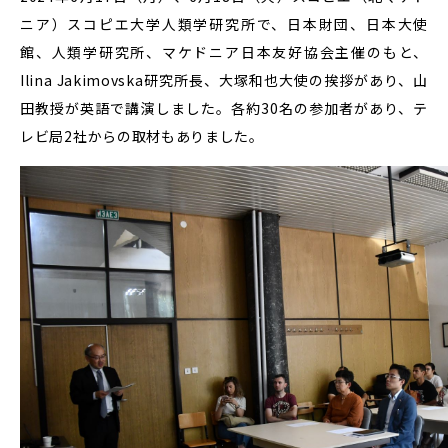
ニア）スコピエ大学人類学研究所で、
日本財団、日本大使
館、人類学研究所、マケドニア日本友好協会主催のもと、
Ilina Jakimovska研究所長、
大塚和也大使
の挨拶があり、山
田教授が
英語で講演しました。各約30名の参加者があり、テ
レビ局2社からの取材もありました。