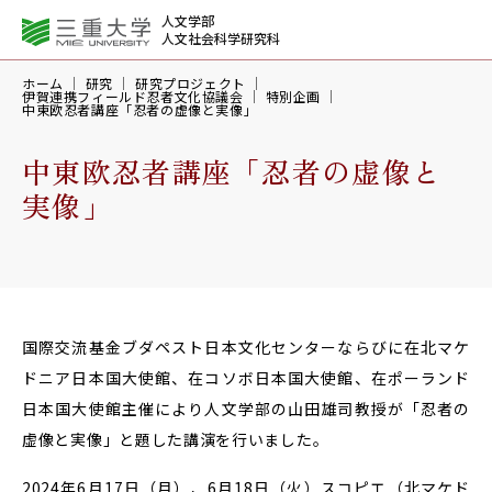
人文学部
人文社会科学研究科
ホーム
研究
研究プロジェクト
伊賀連携フィールド忍者文化協議会
特別企画
中東欧忍者講座「忍者の虚像と実像」
中東欧忍者講座「忍者の虚像と
実像」
国際交流基金ブダペスト日本文化センターならびに在北マケ
ドニア日本国大使館、在コソボ日本国大使館、在ポーランド
日本国大使館主催により人文学部の山田雄司教授が「忍者の
虚像と実像」と題した講演を行いました。
2024年6月17日（月）、6月18日（火）スコピエ（北マケド