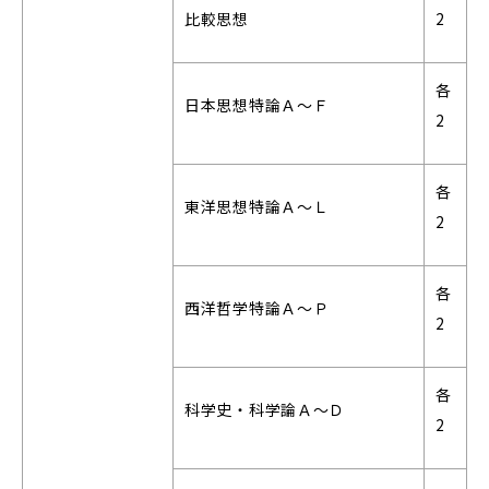
比較思想
2
各
日本思想特論Ａ～Ｆ
2
各
東洋思想特論Ａ～Ｌ
2
各
西洋哲学特論Ａ～Ｐ
2
各
科学史・科学論Ａ～Ｄ
2