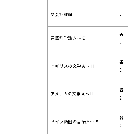
文芸批評論
2
各
言語科学論Ａ～Ｅ
2
各
イギリスの文学Ａ～Ｈ
2
各
アメリカの文学Ａ～Ｈ
2
各
ドイツ語圏の言語Ａ～Ｆ
2