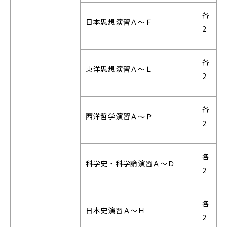
各
日本思想演習Ａ～Ｆ
2
各
東洋思想演習Ａ～Ｌ
2
各
西洋哲学演習Ａ～Ｐ
2
各
科学史・科学論演習Ａ～Ｄ
2
各
日本史演習Ａ～Ｈ
2