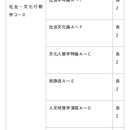
社会・文化行動
2
学コース
社会文化論Ａ～Ｆ
各
2
文化人類学特論Ａ～Ｃ
各
2
民族誌Ａ～Ｅ
各
2
人文地理学演習Ａ～Ｄ
各
2