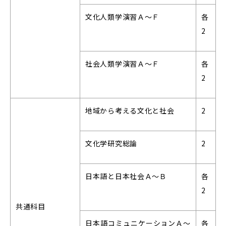
文化人類学演習Ａ～Ｆ
各
2
社会人類学演習Ａ～Ｆ
各
2
地域から考える文化と社会
2
文化学研究総論
2
日本語と日本社会Ａ～Ｂ
各
2
共通科目
日本語コミュニケーションＡ～
各