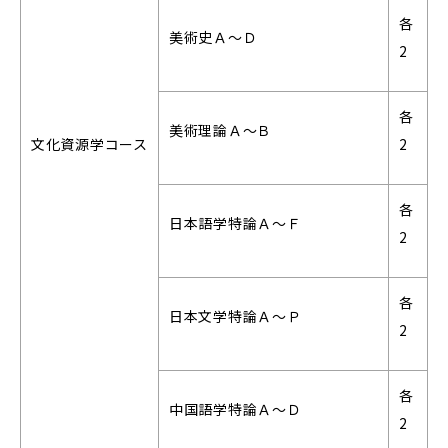
各
美術史Ａ～Ｄ
2
各
美術理論Ａ～Ｂ
文化資源学コース
2
各
日本語学特論Ａ～Ｆ
2
各
日本文学特論Ａ～Ｐ
2
各
中国語学特論Ａ～Ｄ
2