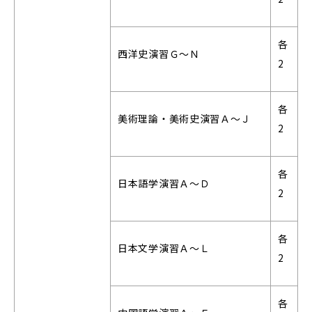
各
西洋史演習Ｇ～Ｎ
2
各
美術理論・美術史演習Ａ～Ｊ
2
各
日本語学演習Ａ～Ｄ
2
各
日本文学演習Ａ～Ｌ
2
各