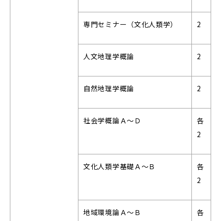
専門セミナー（文化人類学）
2
人文地理学概論
2
自然地理学概論
2
社会学概論Ａ～Ｄ
各
2
文化人類学基礎Ａ～Ｂ
各
2
地域環境論Ａ～Ｂ
各