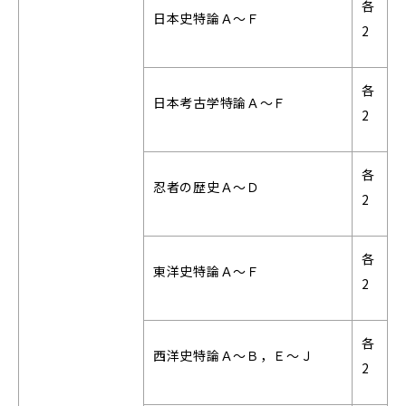
各
日本史特論Ａ～Ｆ
2
各
日本考古学特論Ａ～Ｆ
2
各
忍者の歴史Ａ～Ｄ
2
各
東洋史特論Ａ～Ｆ
2
各
西洋史特論Ａ～Ｂ，Ｅ～Ｊ
2