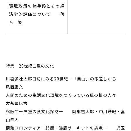
環境政策の諸手段とその経
済学的評価について 落
合 隆
特集 20世紀三重の文化
川喜多壮太郎日記にみる20世紀ー「自由」の眼差しから
尾西康充
人間のための生活文化環境をつくっている草の根の人々
友永輝比古
松阪牛ー三重の食文化探訪ー 岡部吉太郎・中川鉄紀・畠
山幸大
情熱フロンティア・鈴鹿ー鈴鹿サーキットの挑戦ー 児玉