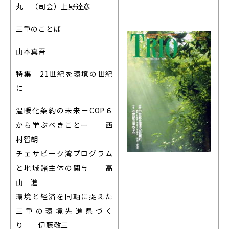
丸 （司会）上野達彦
三重のことば
山本真吾
特集 21世紀を環境の世紀
に
温暖化条約の未来ーCOP６
から学ぶべきことー 西
村智朗
チェサピーク湾プログラム
と地域諸主体の関与 高
山 進
環境と経済を同軸に捉えた
三重の環境先進県づく
り 伊藤敬三