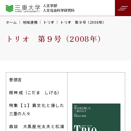
人文学部
人文社会科学研究科
ホーム
地域連携
トリオ
トリオ 第９号（2008年）
トリオ 第９号（2008年）
巻頭言
樹神 成（こだま しげる）
特集【１】異文化と接した
三重の人々
鼎談 大黒屋光太夫と松浦