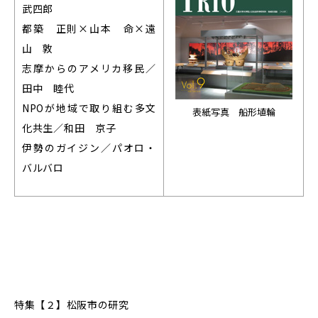
武四郎
都築 正則×山本 命×遠
山 敦
志摩からのアメリカ移民／
田中 睦代
NPOが地域で取り組む多文
表紙写真 船形埴輪
化共生／和田 京子
伊勢のガイジン／パオロ・
バルバロ
特集【２】松阪市の研究