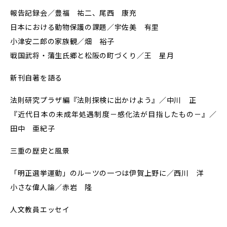
報告記録会／豊福 祐二、尾西 康充
日本における動物保護の課題／宇佐美 有里
小津安二郎の家族観／畑 裕子
戦国武将・蒲生氏郷と松阪の町づくり／王 星月
新刊自著を語る
法則研究プラザ編『法則探検に出かけよう』／中川 正
『近代日本の未成年処遇制度－感化法が目指したもの－』／
田中 亜紀子
三重の歴史と風景
「明正選挙運動」のルーツの一つは伊賀上野に／西川 洋
小さな偉人論／赤岩 隆
人文教員エッセイ